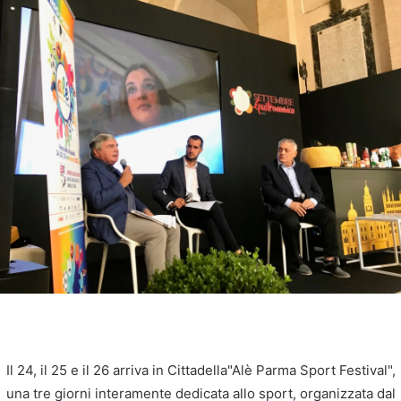
Il 24, il 25 e il 26 arriva in Cittadella"Alè Parma Sport Festival",
una tre giorni interamente dedicata allo sport, organizzata dal