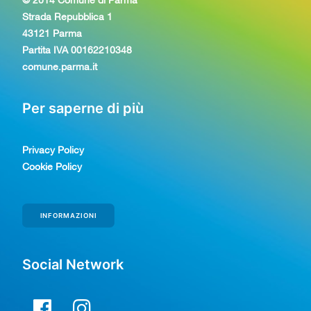
© 2014 Comune di Parma
Strada Repubblica 1
43121 Parma
Partita IVA 00162210348
comune.parma.it
Per saperne di più
Privacy Policy
Cookie Policy
INFORMAZIONI
Social Network