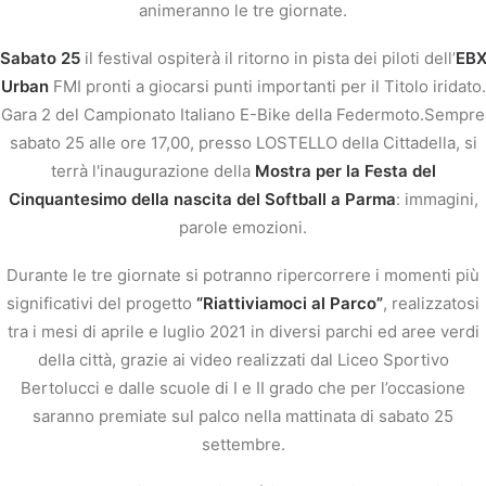
animeranno le tre giornate.
Sabato 25
il festival ospiterà il ritorno in pista dei piloti dell’
EB
Urban
FMI pronti a giocarsi punti importanti per il Titolo iridato.
Gara 2 del Campionato Italiano E-Bike della Federmoto.
Sempre
sabato 25 alle ore 17,00, presso LOSTELLO della Cittadella, si
terrà l'inaugurazione della
Mostra per la Festa del
Cinquantesimo della nascita del Softball a Parma
: immagini,
parole emozioni.
Durante le tre giornate si potranno ripercorrere i momenti più
significativi del progetto
“Riattiviamoci al Parco”
, realizzatosi
tra i mesi di aprile e luglio 2021 in diversi parchi ed aree verdi
della città, grazie ai video realizzati dal Liceo Sportivo
Bertolucci e dalle scuole di I e II grado che per l’occasione
saranno premiate sul palco nella mattinata di sabato 25
settembre.