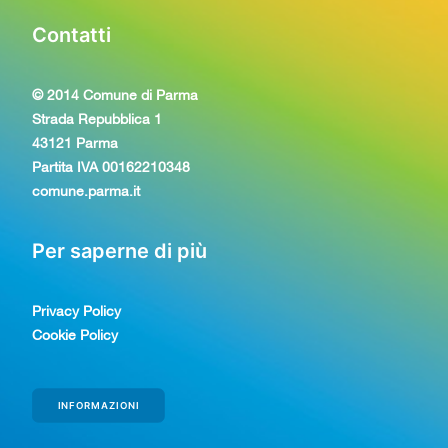
Contatti
© 2014 Comune di Parma
Strada Repubblica 1
43121 Parma
Partita IVA 00162210348
comune.parma.it
Per saperne di più
Privacy Policy
Cookie Policy
INFORMAZIONI