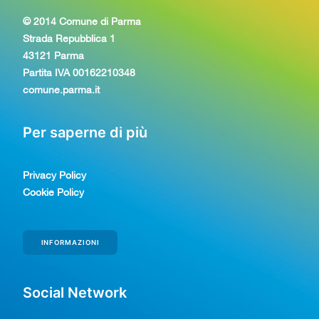
© 2014 Comune di Parma
Strada Repubblica 1
43121 Parma
Partita IVA 00162210348
comune.parma.it
Per saperne di più
Privacy Policy
Cookie Policy
INFORMAZIONI
Social Network